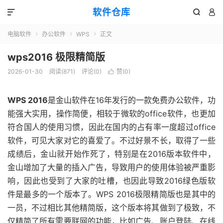
软件仓库



电脑软件
办公软件
WPS
正文



wps2016 极限精简版
2026-01-30
阅读(871)
评论(0)
赞(
0
)

WPS 2016
是金山软件在16年发行的一款免费办公软件，功
能强大实用，操作简便，相较于微软的office软件，也更加
符合国人的使用习惯，因此在国内的占有率一度超过office
软件，可见大家对它的喜爱了。不过好景不长，取得了一些
成绩后，金山就开始作死了，特别是在2016版本软件中，
金山增加了大量的插入广告，导致用户的使用体验被严重影
响，因此也受到了大家的吐槽，也因此导致2016绿色版软
件是最多的一个版本了。WPS 2016极限精简版也是其中的
一员，不过相比其他精简版，这个版本将其做到了极致，不
仅精简了所有需要联网的功能，比如广告、账户登陆、在线