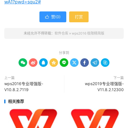
wA1?pwd=squ2#
赞(
0
)
打赏

未经允许不得转载：
软件仓库
»
wps2016 极限精简版
分享到









上一篇
下一篇
wps2016专业增强版-
wps2019专业增强版-
V10.8.2.7119
V11.8.2.12300
相关推荐